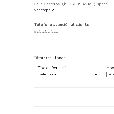
Calle Canteros, s/n · 05005 Ávila · (España)
Ver mapa
➚
Teléfono atención al cliente
920 251 020
Filtrar resultados
Tipo de formación
Mod