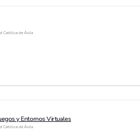
d Católica de Ávila
uegos y Entornos Virtuales
d Católica de Ávila