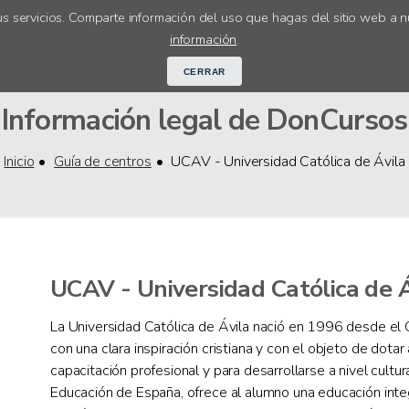
s servicios. Comparte información del uso que hagas del sitio web a n
Cursos online
Orientación académ
información
.
CERRAR
Información legal de DonCursos
Inicio
Guía de centros
UCAV - Universidad Católica de Ávila
UCAV - Universidad Católica de Á
La Universidad Católica de Ávila nació en 1996 desde el O
con una clara inspiración cristiana y con el objeto de dota
capacitación profesional y para desarrollarse a nivel cultur
Educación de España, ofrece al alumno una educación integr