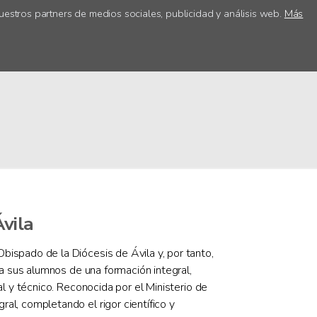
uestros partners de medios sociales, publicidad y análisis web.
Más
ica
Acceso centros
vila
bispado de la Diócesis de Ávila y, por tanto,
r a sus alumnos de una formación integral,
al y técnico. Reconocida por el Ministerio de
al, completando el rigor científico y