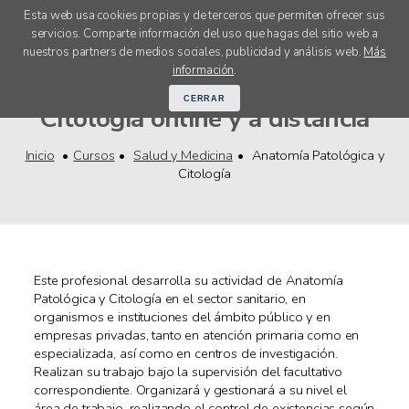
Esta web usa cookies propias y de terceros que permiten ofrecer sus
servicios. Comparte información del uso que hagas del sitio web a
menú
nuestros partners de medios sociales, publicidad y análisis web.
Más
Cursos Anatomía Patológica y
información
.
CERRAR
Citología online y a distancia
Inicio
Cursos
Salud y Medicina
Anatomía Patológica y
Citología
Este profesional desarrolla su actividad de Anatomía
Patológica y Citología en el sector sanitario, en
organismos e instituciones del ámbito público y en
empresas privadas, tanto en atención primaria como en
especializada, así como en centros de investigación.
Realizan su trabajo bajo la supervisión del facultativo
correspondiente. Organizará y gestionará a su nivel el
área de trabajo, realizando el control de existencias según