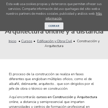
Esta web usa cookies propias y de terceros que permiten ofrecer sus
servicios. Comparte información del uso que hagas del sitio web a
menú
nuestros partners de medios sociales, publicidad y análisis web.
Más
Cursos Construcción y
información
.
CERRAR
Arquitectura online y a distancia
Inicio
Cursos
Edificación y Obra Civil
Construcción y
Arquitectura
El proceso de la construcción se realiza en fases
diferentes que engloban múltiples oficios, como el de
albañil, delineante, arquitecto... que son dirigidos por el
jefe de obra o técnico en construcción.
Aquí encontrarás
cursos en Construcción y Arquitectura
online, a distancia y semipresencial que imparten
universidades y centros de formación profesional en