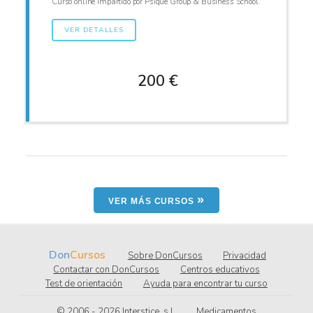
Curso online impartido por Psique Group & Business School.
VER DETALLES
200 €
»
VER MÁS CURSOS
Don
Cursos
Sobre DonCursos
Privacidad
Contactar con DonCursos
Centros educativos
Test de orientación
Ayuda para encontrar tu curso
© 2006 - 2026
.l.s ,ecitsretnI
Medicamentos