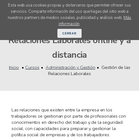
Esta web usa cookies propias y de terceros que permiten ofrecer sus
servicios. Comparte información del uso que hagas del sitio web a
menú
nuestros partners de medios sociales, publicidad y análisis web.
Más
Cursos Gestión de las
información
.
CERRAR
Relaciones Laborales online y a
distancia
Inicio
Cursos
Administración y Gestión
Gestión de las
Relaciones Laborales
Las relaciones que existen entre la empresa en los
trabajadores se gestionan por parte de profesionales con
conocimientos en derecho del trabajo y de la seguridad
social, con capacidades para preparar y gestionar la
política social de empresas y de los trabajadores.