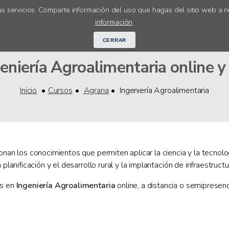
s servicios. Comparte información del uso que hagas del sitio web a n
Cursos online
Orientación académ
información
.
CERRAR
eniería Agroalimentaria online y 
Inicio
Cursos
Agraria
Ingeniería Agroalimentaria
onan los conocimientos que permiten aplicar la ciencia y la tecnolog
planificación y el desarrollo rural y la implantación de infraestructu
os en
Ingeniería Agroalimentaria
online, a distancia o semipresen