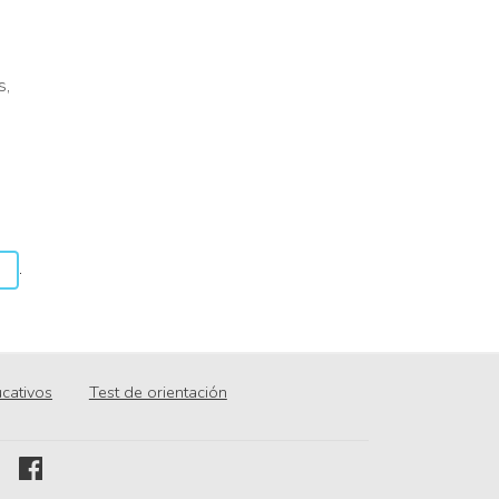
s,
.
cativos
Test de orientación