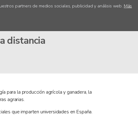
uestros partners de medios sociales, publicidad y análisis web.
Más
ica
Acceso centros
a distancia
ía para la producción agrícola y ganadera, la
ras agrarias.
ciales que imparten universidades en España.