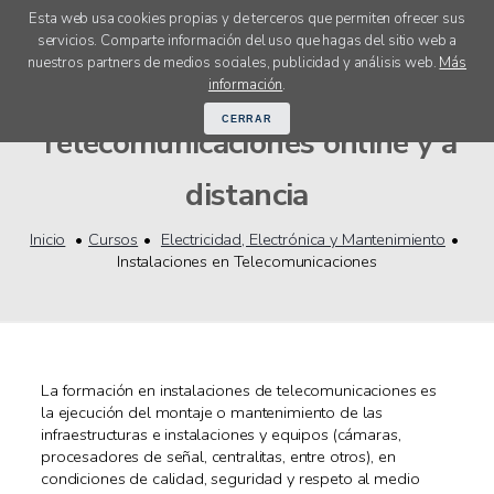
Esta web usa cookies propias y de terceros que permiten ofrecer sus
servicios. Comparte información del uso que hagas del sitio web a
menú
nuestros partners de medios sociales, publicidad y análisis web.
Más
Cursos Instalaciones en
información
.
CERRAR
Telecomunicaciones online y a
distancia
Inicio
Cursos
Electricidad, Electrónica y Mantenimiento
Instalaciones en Telecomunicaciones
La formación en instalaciones de telecomunicaciones es
la ejecución del montaje o mantenimiento de las
infraestructuras e instalaciones y equipos (cámaras,
procesadores de señal, centralitas, entre otros), en
condiciones de calidad, seguridad y respeto al medio