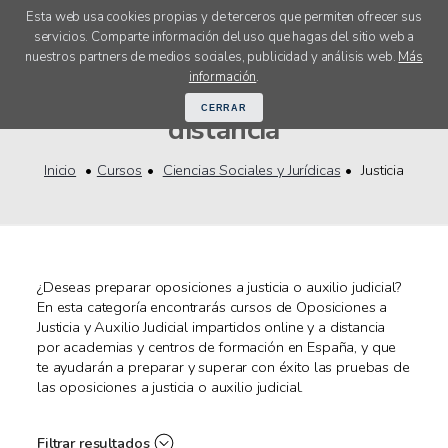
Esta web usa cookies propias y de terceros que permiten ofrecer sus
servicios. Comparte información del uso que hagas del sitio web a
menú
nuestros partners de medios sociales, publicidad y análisis web.
Más
Cursos Justicia online y a
información
.
CERRAR
distancia
Inicio
Cursos
Ciencias Sociales y Jurídicas
Justicia
¿Deseas preparar oposiciones a justicia o auxilio judicial?
En esta categoría encontrarás cursos de Oposiciones a
Justicia y Auxilio Judicial impartidos online y a distancia
por academias y centros de formación en España, y que
te ayudarán a preparar y superar con éxito las pruebas de
las oposiciones a justicia o auxilio judicial.
Filtrar resultados