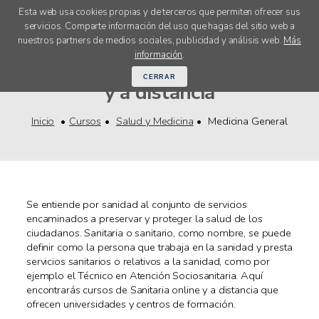
Esta web usa cookies propias y de terceros que permiten ofrecer sus
servicios. Comparte información del uso que hagas del sitio web a
menú
nuestros partners de medios sociales, publicidad y análisis web.
Más
Cursos Medicina General online
información
.
CERRAR
y a distancia
Inicio
Cursos
Salud y Medicina
Medicina General
Se entiende por sanidad al conjunto de servicios
encaminados a preservar y proteger la salud de los
ciudadanos. Sanitaria o sanitario, como nombre, se puede
definir como la persona que trabaja en la sanidad y presta
servicios sanitarios o relativos a la sanidad, como por
ejemplo el Técnico en Atención Sociosanitaria. Aquí
encontrarás cursos de Sanitaria online y a distancia que
ofrecen universidades y centros de formación.