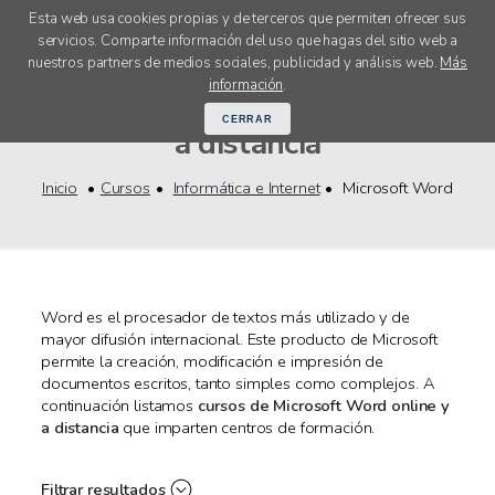
Esta web usa cookies propias y de terceros que permiten ofrecer sus
servicios. Comparte información del uso que hagas del sitio web a
menú
nuestros partners de medios sociales, publicidad y análisis web.
Más
Cursos Microsoft Word online y
información
.
CERRAR
a distancia
Inicio
Cursos
Informática e Internet
Microsoft Word
Word es el procesador de textos más utilizado y de
mayor difusión internacional. Este producto de Microsoft
permite la creación, modificación e impresión de
documentos escritos, tanto simples como complejos. A
continuación listamos
cursos de Microsoft Word online y
a distancia
que imparten centros de formación.
Filtrar resultados