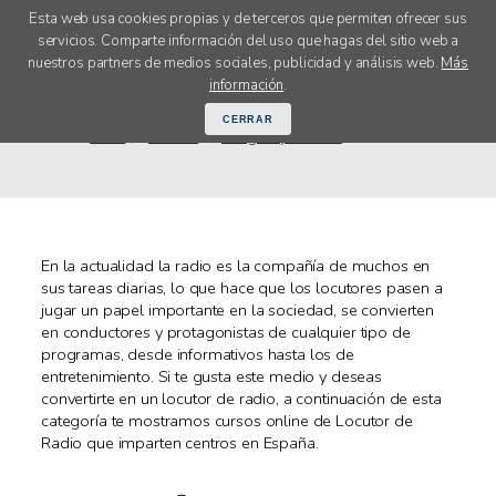
Esta web usa cookies propias y de terceros que permiten ofrecer sus
servicios. Comparte información del uso que hagas del sitio web a
menú
nuestros partners de medios sociales, publicidad y análisis web.
Más
Cursos Radio online y a distancia
información
.
CERRAR
Inicio
Cursos
Imagen y Sonido
Radio
En la actualidad la radio es la compañía de muchos en
sus tareas diarias, lo que hace que los locutores pasen a
jugar un papel importante en la sociedad, se convierten
en conductores y protagonistas de cualquier tipo de
programas, desde informativos hasta los de
entretenimiento. Si te gusta este medio y deseas
convertirte en un locutor de radio, a continuación de esta
categoría te mostramos cursos online de Locutor de
Radio que imparten centros en España.