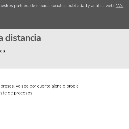
uestros partners de medios sociales, publicidad y análisis web.
Más
ica
Acceso centros
a distancia
ada
mpresas, ya sea por cuenta ajena o propia,
juste de procesos.