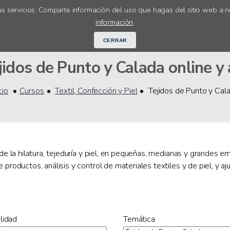
s servicios. Comparte información del uso que hagas del sitio web a n
Cursos online
Orientación académ
información
.
CERRAR
idos de Punto y Calada online y 
cio
Cursos
Textil, Confección y Piel
Tejidos de Punto y Cal
 de la hilatura, tejeduría y piel, en pequeñas, medianas y grandes e
 productos, análisis y control de materiales textiles y de piel, y a
lidad
Temática