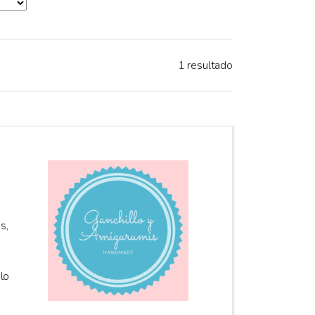
1 resultado
s,
lo