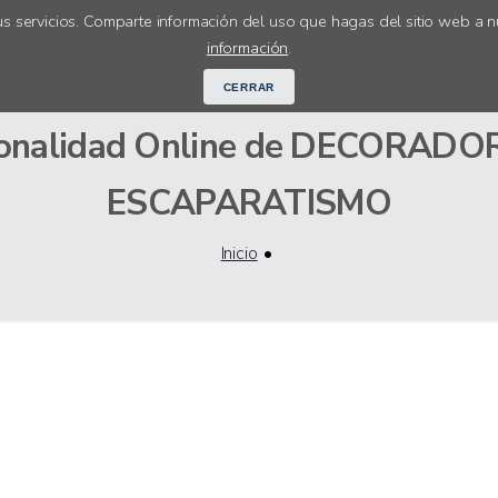
s servicios. Comparte información del uso que hagas del sitio web a n
Cursos online
Orientación académ
información
.
CERRAR
sionalidad Online de DECORAD
ESCAPARATISMO
Inicio