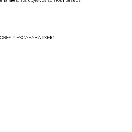
emanales. Tus objetivos son los nuestros.
IORES Y ESCAPARATISMO