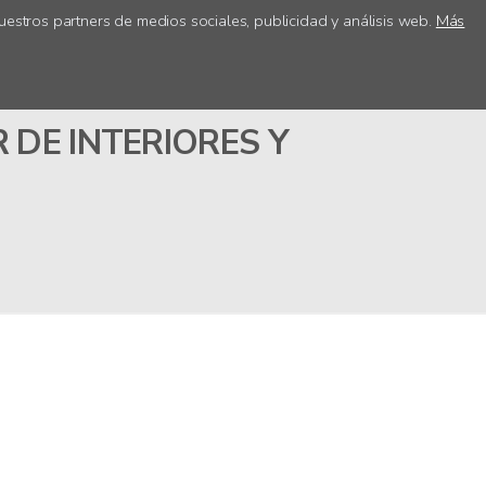
uestros partners de medios sociales, publicidad y análisis web.
Más
ica
Acceso centros
OR DE INTERIORES Y