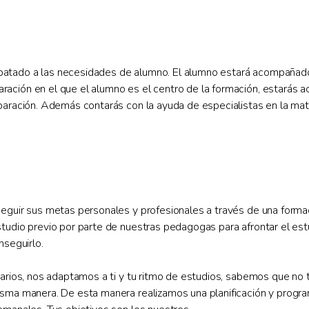
tado a las necesidades de alumno. El alumno estará acompañado y
ación en el que el alumno es el centro de la formación, estarás
eparación. Además contarás con la ayuda de especialistas en la ma
seguir sus metas personales y profesionales a través de una forma
studio previo por parte de nuestras pedagogas para afrontar el es
nseguirlo.
rarios, nos adaptamos a ti y tu ritmo de estudios, sabemos que no
misma manera. De esta manera realizamos una planificación y prog