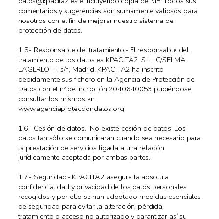
datos@kpacita2.es e incluyendo copia de NIF. Todos sus
comentarios y sugerencias son sumamente valiosos para
nosotros con el fin de mejorar nuestro sistema de
protección de datos.
1.5.- Responsable del tratamiento.- El responsable del
tratamiento de los datos es KPACITA2, S.L., C/SELMA
LAGERLOFF, s/n, Madrid. KPACITA2 ha inscrito
debidamente sus fichero en la Agencia de Protección de
Datos con el nº de incripción 2040640053 pudiéndose
consultar los mismos en
www.agenciaprotecciondatos.org.
1.6.- Cesión de datos.- No existe cesión de datos. Los
datos tan sólo se comunicarán cuando sea necesario para
la prestación de servicios ligada a una relación
jurídicamente aceptada por ambas partes.
1.7.- Seguridad.- KPACITA2 asegura la absoluta
confidencialidad y privacidad de los datos personales
recogidos y por ello se han adoptado medidas esenciales
de seguridad para evitar la alteración, pérdida,
tratamiento o acceso no autorizado y garantizar así su