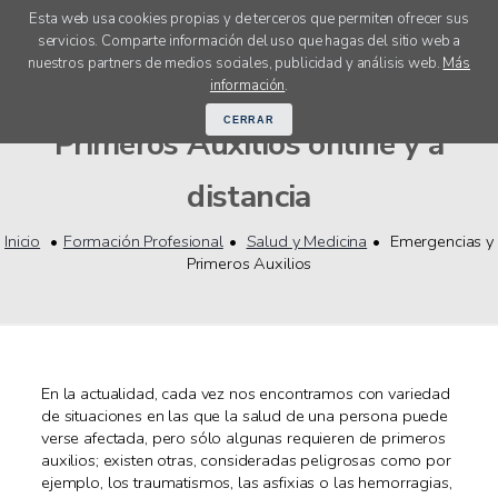
Esta web usa cookies propias y de terceros que permiten ofrecer sus
servicios. Comparte información del uso que hagas del sitio web a
menú
nuestros partners de medios sociales, publicidad y análisis web.
Más
Cursos FP Emergencias y
información
.
CERRAR
Primeros Auxilios online y a
distancia
Inicio
Formación Profesional
Salud y Medicina
Emergencias y
Primeros Auxilios
En la actualidad, cada vez nos encontramos con variedad
de situaciones en las que la salud de una persona puede
verse afectada, pero sólo algunas requieren de primeros
auxilios; existen otras, consideradas peligrosas como por
ejemplo, los traumatismos, las asfixias o las hemorragias,