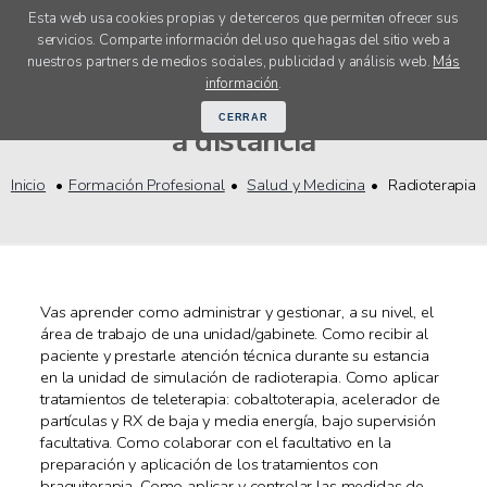
Esta web usa cookies propias y de terceros que permiten ofrecer sus
servicios. Comparte información del uso que hagas del sitio web a
menú
nuestros partners de medios sociales, publicidad y análisis web.
Más
Cursos FP Radioterapia online y
información
.
CERRAR
a distancia
Inicio
Formación Profesional
Salud y Medicina
Radioterapia
Vas aprender como administrar y gestionar, a su nivel, el
área de trabajo de una unidad/gabinete. Como recibir al
paciente y prestarle atención técnica durante su estancia
en la unidad de simulación de radioterapia. Como aplicar
tratamientos de teleterapia: cobaltoterapia, acelerador de
partículas y RX de baja y media energía, bajo supervisión
facultativa. Como colaborar con el facultativo en la
preparación y aplicación de los tratamientos con
braquiterapia. Como aplicar y controlar las medidas de