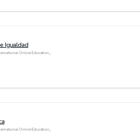
de Igualdad
ternational Online Education_
ca
ternational Online Education_