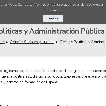
s servicios. Comparte información del uso que hagas del sitio web a n
Cursos online
Orientación académ
información
.
CERRAR
líticas y Administración Pública 
ers
Ciencias Sociales y Jurídicas
Ciencias Políticas y Administ
 ideológicamente, a la toma de decisiones de un grupo para la cons
La ciencia política estudia dicha conducta. Bajo estas líneas encontr
es y centros de formación en España.