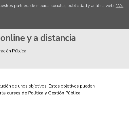
uestros partners de medios sociales, publicidad y análisis web.
Más
ica
Acceso centros
online y a distancia
ración Pública
ecución de unos objetivos. Estos objetivos pueden
arás
cursos de Política y Gestión Pública