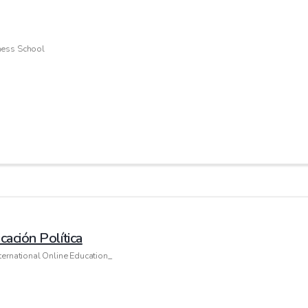
ness School
ación Política
ternational Online Education_