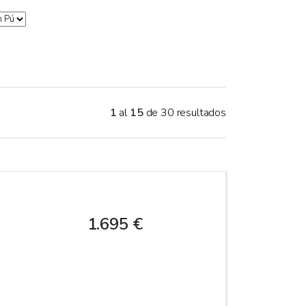
1
al
15
de 30 resultados
1.695 €