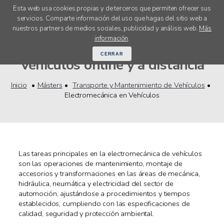
Esta web usa cookies propias y de terceros que permiten ofrecer sus
servicios. Comparte información del uso que hagas del sitio web a
menú
nuestros partners de medios sociales, publicidad y análisis web.
Más
Másters Electromecánica en
información
.
CERRAR
Vehículos online y a distancia
Inicio
Másters
Transporte y Mantenimiento de Vehículos
Electromecánica en Vehículos
Las tareas principales en la electromecánica de vehículos
son las operaciones de mantenimiento, montaje de
accesorios y transformaciones en las áreas de mecánica,
hidráulica, neumática y electricidad del sector de
automoción, ajustándose a procedimientos y tiempos
establecidos, cumpliendo con las especificaciones de
calidad, seguridad y protección ambiental.