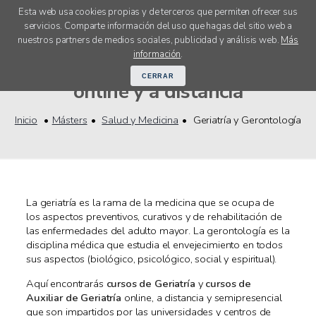
Esta web usa cookies propias y de terceros que permiten ofrecer sus
servicios. Comparte información del uso que hagas del sitio web a
menú
nuestros partners de medios sociales, publicidad y análisis web.
Más
Másters Geriatría y Gerontología
información
.
CERRAR
online y a distancia
Inicio
Másters
Salud y Medicina
Geriatría y Gerontología
La geriatría es la rama de la medicina que se ocupa de
los aspectos preventivos, curativos y de rehabilitación de
las enfermedades del adulto mayor. La gerontología es la
disciplina médica que estudia el envejecimiento en todos
sus aspectos (biológico, psicológico, social y espiritual).
Aquí encontrarás
cursos de Geriatría
y
cursos de
Auxiliar de Geriatría
online, a distancia y semipresencial
que son impartidos por las universidades y centros de