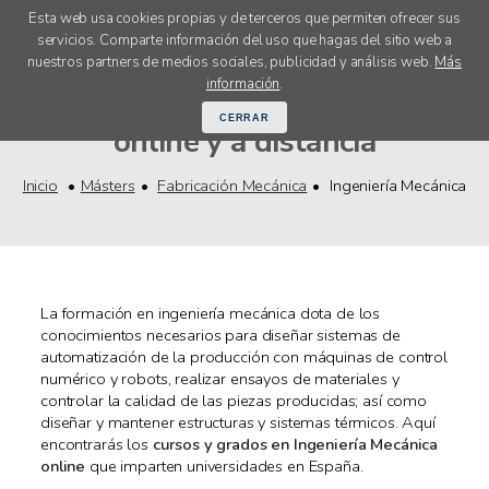
Esta web usa cookies propias y de terceros que permiten ofrecer sus
servicios. Comparte información del uso que hagas del sitio web a
menú
nuestros partners de medios sociales, publicidad y análisis web.
Más
Másters Ingeniería Mecánica
información
.
CERRAR
online y a distancia
Inicio
Másters
Fabricación Mecánica
Ingeniería Mecánica
La formación en ingeniería mecánica dota de los
conocimientos necesarios para diseñar sistemas de
automatización de la producción con máquinas de control
numérico y robots, realizar ensayos de materiales y
controlar la calidad de las piezas producidas; así como
diseñar y mantener estructuras y sistemas térmicos. Aquí
encontrarás los
cursos y grados en Ingeniería Mecánica
online
que imparten universidades en España.