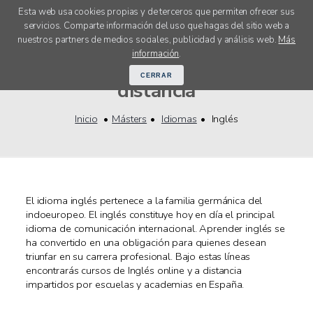
Esta web usa cookies propias y de terceros que permiten ofrecer sus
servicios. Comparte información del uso que hagas del sitio web a
menú
nuestros partners de medios sociales, publicidad y análisis web.
Más
Másters Inglés online y a
información
.
CERRAR
distancia
Inicio
Másters
Idiomas
Inglés
El idioma inglés pertenece a la familia germánica del
indoeuropeo. El inglés constituye hoy en día el principal
idioma de comunicación internacional. Aprender inglés se
ha convertido en una obligación para quienes desean
triunfar en su carrera profesional. Bajo estas líneas
encontrarás cursos de Inglés online y a distancia
impartidos por escuelas y academias en España.