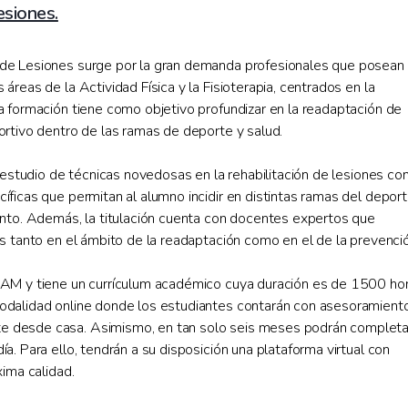
esiones.
 de Lesiones surge por la gran demanda profesionales que posean
áreas de la Actividad Física y la Fisioterapia, centrados en la
a formación tiene como objetivo profundizar en la readaptación de
ortivo dentro de las ramas de deporte y salud.
l estudio de técnicas novedosas en la rehabilitación de lesiones con
íficas que permitan al alumno incidir en distintas ramas del depor
ento. Además, la titulación cuenta con docentes expertos que
es tanto en el ámbito de la readaptación como en el de la prevenció
CAM y tiene un currículum académico cuya duración es de 1500 ho
odalidad online donde los estudiantes contarán con asesoramient
e desde casa. Asimismo, en tan solo seis meses podrán completa
a. Para ello, tendrán a su disposición una plataforma virtual con
xima calidad.