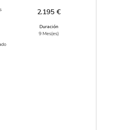
s
2.195 €
Duración
9 Mes(es)
cado