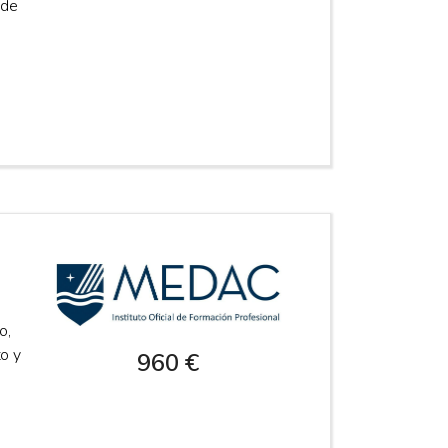
 de
o,
o y
960 €