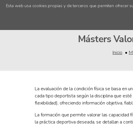
Esta web usa cookies propias y de terceros que permiten ofrecer su
Másters Valor
Inicio
M
La evaluación de la condición física se basa en u
cada tipo deportista según la disciplina que esté
flexibilidad), ofreciendo información objetiva, fi
La formación que permite valorar las capacidad fís
la práctica deportiva deseada, se detallan a cont