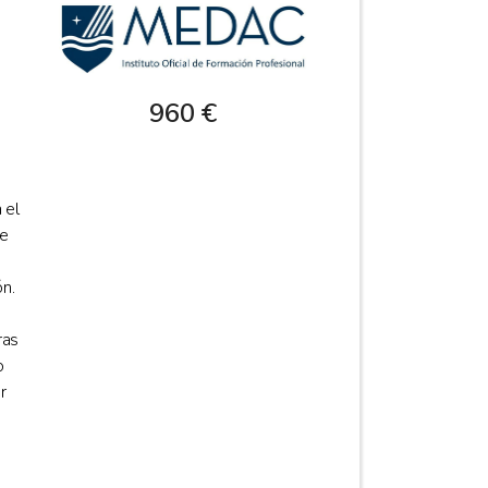
960 €
 el
te
n.
ras
o
r