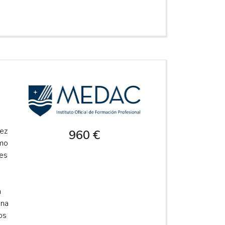
vez
960 €
omo
tes
n
una
os