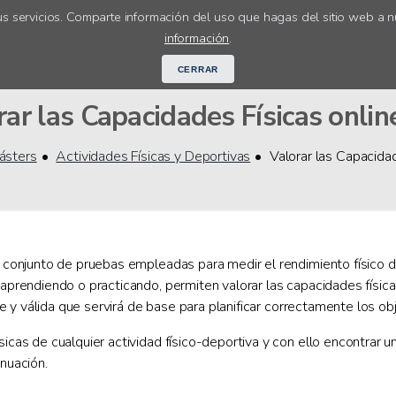
s servicios. Comparte información del uso que hagas del sitio web a n
Cursos online
Orientación académ
información
.
CERRAR
ar las Capacidades Físicas online
ásters
Actividades Físicas y Deportivas
Valorar las Capacida
n conjunto de pruebas empleadas para medir el rendimiento físico d
 aprendiendo o practicando, permiten valorar las capacidades físicas
able y válida que servirá de base para planificar correctamente los o
icas de cualquier actividad físico-deportiva y con ello encontrar un
inuación.