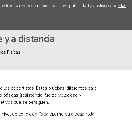
uestros partners de medios sociales, publicidad y análisis web.
Más
ica
Acceso centros
 y a distancia
des Físicas
e los deportistas. Estas pruebas, diferentes para
 básicas (resistencia, fuerza, velocidad y
bjetivos que se persiguen.
 nivel de condición física óptimo para desarrollar