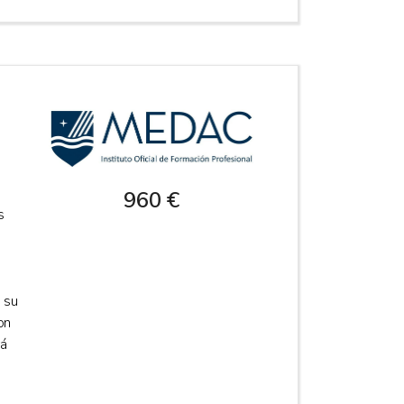
960 €
s
 su
on
rá