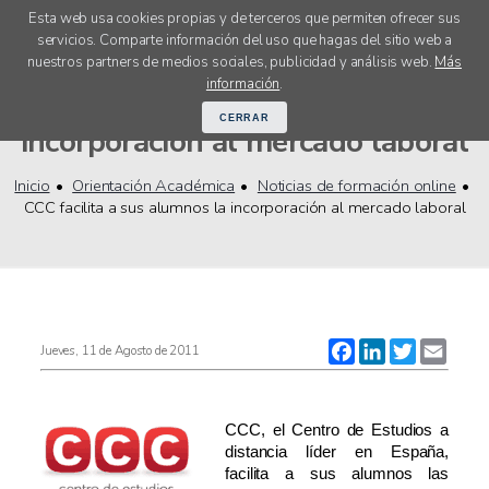
Esta web usa cookies propias y de terceros que permiten ofrecer sus
servicios. Comparte información del uso que hagas del sitio web a
menú
nuestros partners de medios sociales, publicidad y análisis web.
Más
CCC facilita a sus alumnos la
información
.
CERRAR
incorporación al mercado laboral
Inicio
Orientación Académica
Noticias de formación online
CCC facilita a sus alumnos la incorporación al mercado laboral
Facebook
LinkedIn
Twitter
Email
Jueves, 11 de Agosto de 2011
CCC, el Centro de Estudios a
distancia líder en España,
facilita a sus alumnos las