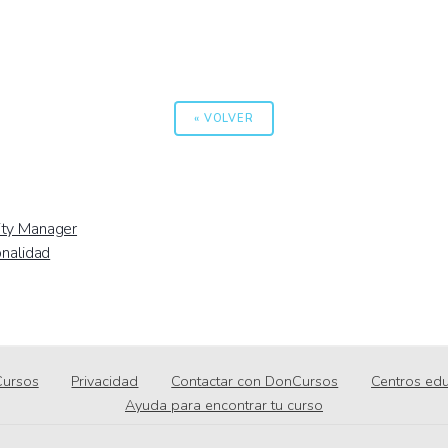
« VOLVER
ity Manager
onalidad
ursos
Privacidad
Contactar con DonCursos
Centros edu
Ayuda para encontrar tu curso