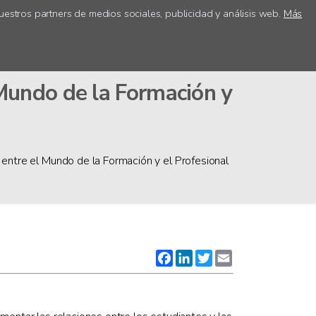
uestros partners de medios sociales, publicidad y análisis web.
Más
ica
Acceso centros
Mundo de la Formación y
tre el Mundo de la Formación y el Profesional
Facebook
LinkedIn
Twitter
Email