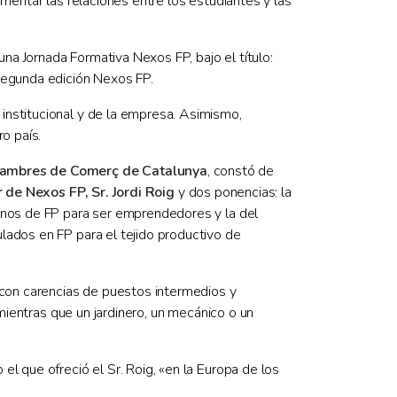
omentar las relaciones entre los estudiantes y las
una Jornada Formativa Nexos FP, bajo el título:
 segunda edición Nexos FP.
institucional y de la empresa. Asimismo,
o país.
 Cambres de Comerç de Catalunya
, constó de
r de Nexos FP, Sr. Jordi Roig
y dos ponencias: la
mnos de FP para ser emprendedores y la del
tulados en FP para el tejido productivo de
con carencias de puestos intermedios y
 mientras que un jardinero, un mecánico o un
l que ofreció el Sr. Roig, «en la Europa de los