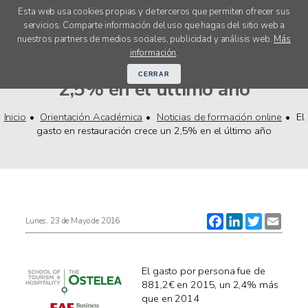
Esta web usa cookies propias y de terceros que permiten ofrecer sus
servicios. Comparte información del uso que hagas del sitio web a
menú
nuestros partners de medios sociales, publicidad y análisis web.
Más
El gasto en restauración crece un
información
.
CERRAR
2,5% en el último año
Inicio
Orientación Académica
Noticias de formación online
El
gasto en restauración crece un 2,5% en el último año
Facebook
LinkedIn
Twitter
Email
Lunes, 23 de Mayo de 2016
El gasto por persona fue de
881,2€ en 2015, un 2,4% más
que en 2014