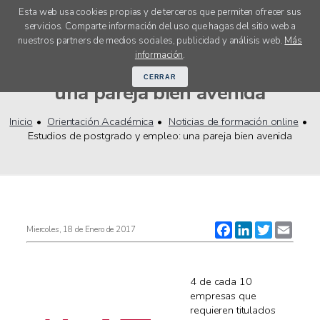
Esta web usa cookies propias y de terceros que permiten ofrecer sus
servicios. Comparte información del uso que hagas del sitio web a
menú
nuestros partners de medios sociales, publicidad y análisis web.
Más
Estudios de postgrado y empleo:
información
.
CERRAR
una pareja bien avenida
Inicio
Orientación Académica
Noticias de formación online
Estudios de postgrado y empleo: una pareja bien avenida
Facebook
LinkedIn
Twitter
Email
Miercoles, 18 de Enero de 2017
4 de cada 10
empresas que
requieren titulados