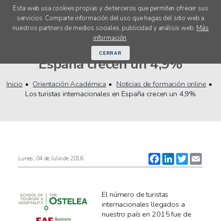
Esta web usa cookies propias y de terceros que permiten ofrecer sus
servicios. Comparte información del uso que hagas del sitio web a
menú
nuestros partners de medios sociales, publicidad y análisis web.
Más
Los turistas internacionales en
información
.
CERRAR
España crecen un 4,9%
Inicio
Orientación Académica
Noticias de formación online
Los turistas internacionales en España crecen un 4,9%
Facebook
LinkedIn
Twitter
Email
Lunes, 04 de Julio de 2016
El número de turistas
internacionales llegados a
nuestro país en 2015 fue de