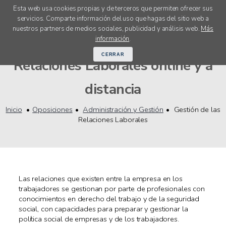
Esta web usa cookies propias y de terceros que permiten ofrecer sus
servicios. Comparte información del uso que hagas del sitio web a
menú
nuestros partners de medios sociales, publicidad y análisis web.
Más
Oposiciones Gestión de las
información
.
CERRAR
Relaciones Laborales online y a
distancia
Inicio
Oposiciones
Administración y Gestión
Gestión de las
Relaciones Laborales
Las relaciones que existen entre la empresa en los
trabajadores se gestionan por parte de profesionales con
conocimientos en derecho del trabajo y de la seguridad
social, con capacidades para preparar y gestionar la
política social de empresas y de los trabajadores.