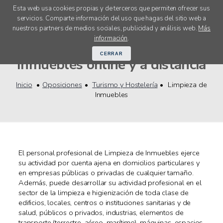
Esta web usa cookies propias y de terceros que permiten ofrecer sus
servicios. Comparte información del uso que hagas del sitio web a
menú
nuestros partners de medios sociales, publicidad y análisis web.
Más
Oposiciones Limpieza de
información
.
CERRAR
Inmuebles online y a distancia
Inicio
Oposiciones
Turismo y Hostelería
Limpieza de
Inmuebles
El personal profesional de Limpieza de Inmuebles ejerce
su actividad por cuenta ajena en domicilios particulares y
en empresas públicas o privadas de cualquier tamaño.
Además, puede desarrollar su actividad profesional en el
sector de la limpieza e higienización de toda clase de
edificios, locales, centros o instituciones sanitarias y de
salud, públicos o privados, industrias, elementos de
transporte (terrestre, aéreo, marítimo), máquinas, espacios