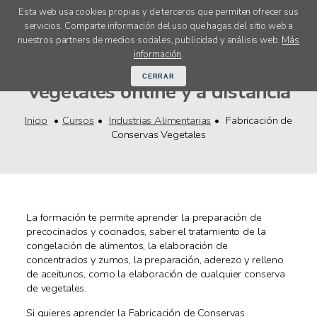
Esta web usa cookies propias y de terceros que permiten ofrecer sus
servicios. Comparte información del uso que hagas del sitio web a
menú
nuestros partners de medios sociales, publicidad y análisis web.
Más
Cursos Fabricación de Conservas
información
.
CERRAR
Vegetales online y a distancia
Inicio
Cursos
Industrias Alimentarias
Fabricación de
Conservas Vegetales
La formación te permite aprender la preparación de
precocinados y cocinados, saber el tratamiento de la
congelación de alimentos, la elaboración de
concentrados y zumos, la preparación, aderezo y relleno
de aceitunos, como la elaboración de cualquier conserva
de vegetales.
Si quieres aprender la Fabricación de Conservas