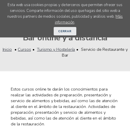
Esta web usa cookies propias y de terceros que permiten ofrecer sus
servicios. Comparte información del uso que hagas del sitio web a
menú
nuestros partners de medios sociales, publicidad y análisis web.
Más
Cursos Servicio de Restaurante y
información
.
CERRAR
Bar online y a distancia
Inicio
Cursos
Turismo y Hostelería
Servicio de Restaurante y
Bar
Estos cursos online te darán los conocimientos para
realizar las actividades de preparación, presentación y
servicio de alimentos y bebidas, así como las de atención
al cliente en el ámbito de la restauración. Actividades de
preparación, presentación y servicio de alimentos y
bebidas, así como las de atención al cliente en el ámbito
de la restauración.