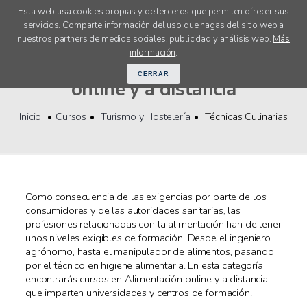
Esta web usa cookies propias y de terceros que permiten ofrecer sus
servicios. Comparte información del uso que hagas del sitio web a
menú
nuestros partners de medios sociales, publicidad y análisis web.
Más
Cursos Técnicas Culinarias
información
.
CERRAR
online y a distancia
Inicio
Cursos
Turismo y Hostelería
Técnicas Culinarias
Como consecuencia de las exigencias por parte de los
consumidores y de las autoridades sanitarias, las
profesiones relacionadas con la alimentación han de tener
unos niveles exigibles de formación. Desde el ingeniero
agrónomo, hasta el manipulador de alimentos, pasando
por el técnico en higiene alimentaria. En esta categoría
encontrarás cursos en Alimentación online y a distancia
que imparten universidades y centros de formación.