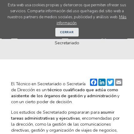
Esta web usa cookies propias y de terceros que permiten ofrecer sus
servicios. Comparte información del uso que hagas del sitio web a
menú
nuestros partners de medios sociales, publicidad y análisis web.
Más
Guía para Estudiar Secretariado
información
.
CERRAR
Inicio
Orientación Académica
Guía de estudios y profesiones
Secretariado
Facebook
LinkedIn
Twitter
Email
El Técnico en Secretariado o Secretaría
de Dirección es un
técnico cualificado que actúa como
asistente de los órganos de gestión y administración
y
con un cierto poder de decisión.
Los estudios de Secretariado prepararan para
asumir
tareas administrativas y ejecutivas
, encomendadas por
la dirección, como la gestión de las comunicaciones
directivas, gestión y organización de viajes de negocios,