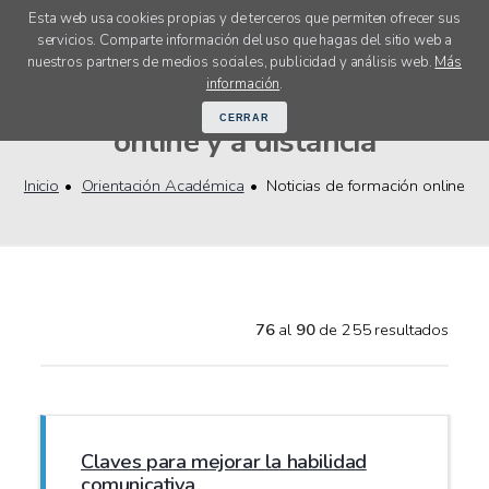
Esta web usa cookies propias y de terceros que permiten ofrecer sus
servicios. Comparte información del uso que hagas del sitio web a
menú
nuestros partners de medios sociales, publicidad y análisis web.
Más
Actualidad en la formación
información
.
CERRAR
online y a distancia
Inicio
Orientación Académica
Noticias de formación online
76
al
90
de 255 resultados
Claves para mejorar la habilidad
comunicativa