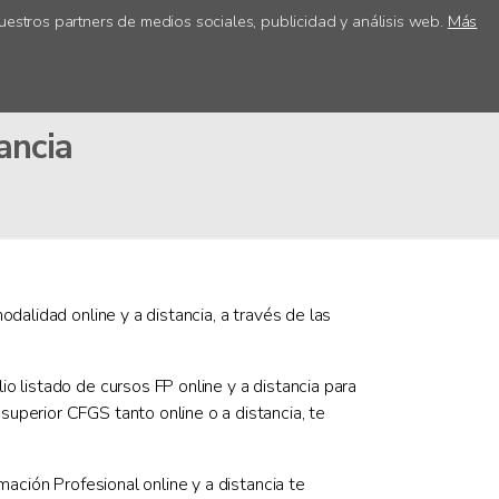
uestros partners de medios sociales, publicidad y análisis web.
Más
ica
Acceso centros
ancia
odalidad online y a distancia, a través de las
io listado de cursos FP online y a distancia para
uperior CFGS tanto online o a distancia, te
mación Profesional online y a distancia te