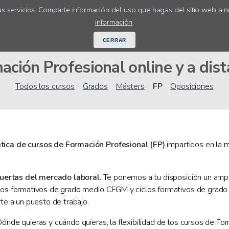
s servicios. Comparte información del uso que hagas del sitio web a n
Cursos online
Orientación académ
información
.
CERRAR
ación Profesional online y a dist
Todos los cursos
Grados
Másters
FP
Oposiciones
ática de cursos de Formación Profesional (FP)
impartidos en la m
puertas del mercado laboral
. Te ponemos a tu disposición un ampl
los formativos de grado medio CFGM y ciclos formativos de grado s
rte a un puesto de trabajo.
ónde quieras y cuándo quieras, la flexibilidad de los cursos de For