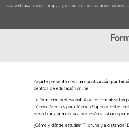
Esta web usa cookies propias y de terceros que permiten ofrecer su
Form
Aquí te presentamos una
clasificación por tem
centros de educación online.
La formación profesional oficial que
te abre las 
Técnico Medio y para Técnico Superior. Estos cic
permitirán aprender una profesión y así incorpora
¿Cómo y dónde estudiar FP online y a distancia? D